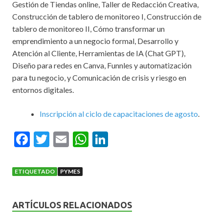
Gestión de Tiendas online, Taller de Redacción Creativa,
Construcción de tablero de monitoreo I, Construcción de
tablero de monitoreo II, Cómo transformar un
emprendimiento a un negocio formal, Desarrollo y
Atención al Cliente, Herramientas de IA (Chat GPT),
Diseño para redes en Canva, Funnles y automatización
para tu negocio, y Comunicación de crisis y riesgo en
entornos digitales.
Inscripción al ciclo de capacitaciones de agosto
.
F
T
E
W
Li
ac
w
m
h
n
e
itt
ai
at
ke
ETIQUETADO
PYMES
b
er
l
s
dI
o
A
n
ARTÍCULOS RELACIONADOS
o
p