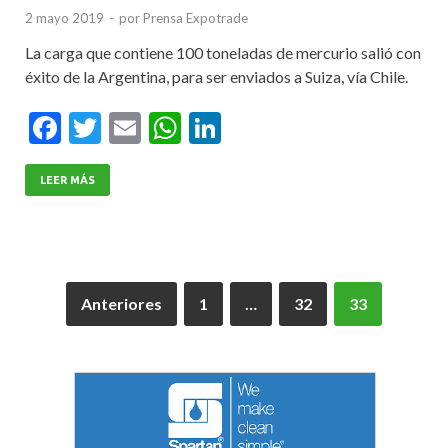
2 mayo 2019
-
por
Prensa Expotrade
La carga que contiene 100 toneladas de mercurio salió con
éxito de la Argentina, para ser enviados a Suiza, vía Chile.
F
T
E
W
Li
ac
w
m
h
n
e
itt
ai
at
ke
LEER MÁS
b
er
l
s
dI
o
A
n
o
p
Anteriores
1
…
32
33
k
p