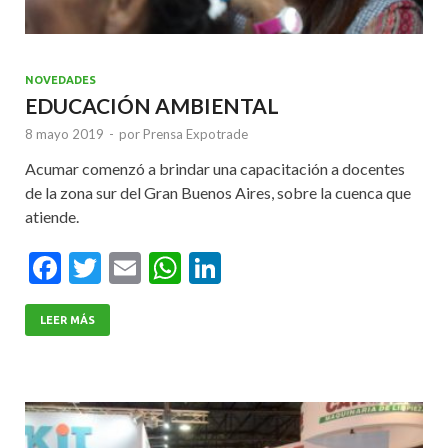
NOVEDADES
EDUCACIÓN AMBIENTAL
8 mayo 2019
-
por
Prensa Expotrade
Acumar comenzó a brindar una capacitación a docentes
de la zona sur del Gran Buenos Aires, sobre la cuenca que
atiende.
F
T
E
W
Li
ac
w
m
h
n
e
itt
ai
at
ke
LEER MÁS
b
er
l
s
dI
o
A
n
o
p