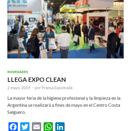
k
p
NOVEDADES
LLEGA EXPO CLEAN
2 mayo 2019
-
por
Prensa Expotrade
La mayor feria de la higiene profesional y la limpieza en la
Argentina se realizará a fines de mayo en el Centro Costa
Salguero.
F
T
E
W
Li