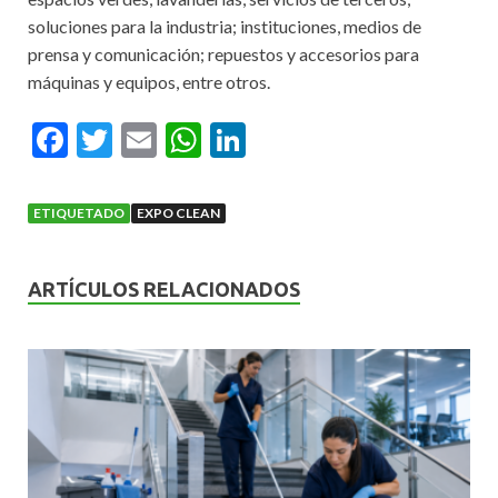
soluciones para la industria; instituciones, medios de
prensa y comunicación; repuestos y accesorios para
máquinas y equipos, entre otros.
F
T
E
W
Li
ac
w
m
h
n
e
itt
ai
at
ke
ETIQUETADO
EXPO CLEAN
b
er
l
s
dI
o
A
n
ARTÍCULOS RELACIONADOS
o
p
k
p