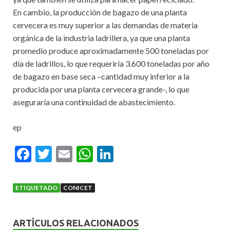
En cambio, la producción de bagazo de una planta
cervecera es muy superior a las demandas de materia
orgánica de la industria ladrillera, ya que una planta
promedio produce aproximadamente 500 toneladas por
día de ladrillos, lo que requeriría 3.600 toneladas por año
de bagazo en base seca –cantidad muy inferior a la
producida por una planta cervecera grande-, lo que
aseguraría una continuidad de abastecimiento.
ep
F
T
E
W
Li
ac
w
m
h
n
e
itt
ai
at
ke
ETIQUETADO
CONICET
b
er
l
s
dI
o
A
n
ARTÍCULOS RELACIONADOS