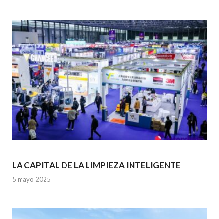
o
p
k
p
LA CAPITAL DE LA LIMPIEZA INTELIGENTE
5 mayo 2025