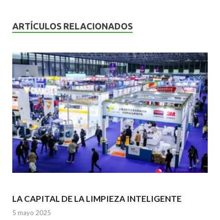
e
itt
ai
at
ke
b
er
l
s
dI
ARTÍCULOS RELACIONADOS
o
A
n
o
p
k
p
LA CAPITAL DE LA LIMPIEZA INTELIGENTE
5 mayo 2025