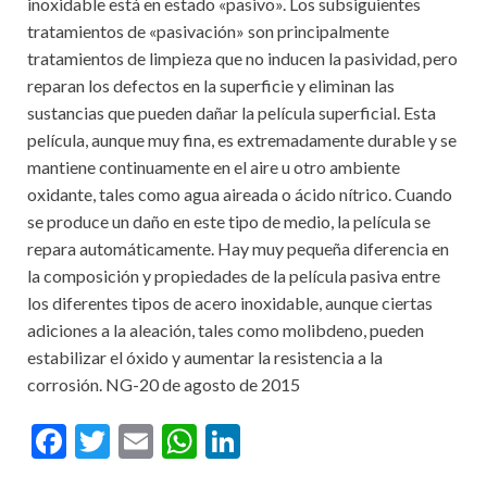
inoxidable está en estado «pasivo». Los subsiguientes
tratamientos de «pasivación» son principalmente
tratamientos de limpieza que no inducen la pasividad, pero
reparan los defectos en la superficie y eliminan las
sustancias que pueden dañar la película superficial. Esta
película, aunque muy fina, es extremadamente durable y se
mantiene continuamente en el aire u otro ambiente
oxidante, tales como agua aireada o ácido nítrico. Cuando
se produce un daño en este tipo de medio, la película se
repara automáticamente. Hay muy pequeña diferencia en
la composición y propiedades de la película pasiva entre
los diferentes tipos de acero inoxidable, aunque ciertas
adiciones a la aleación, tales como molibdeno, pueden
estabilizar el óxido y aumentar la resistencia a la
corrosión. NG-20 de agosto de 2015
F
T
E
W
Li
ac
w
m
h
n