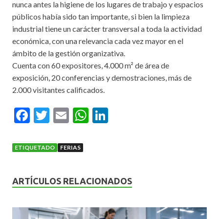
nunca antes la higiene de los lugares de trabajo y espacios
públicos había sido tan importante, si bien la limpieza
industrial tiene un carácter transversal a toda la actividad
económica, con una relevancia cada vez mayor en el
ámbito de la gestión organizativa.
Cuenta con 60 expositores, 4.000 m² de área de
exposición, 20 conferencias y demostraciones, más de
2.000 visitantes calificados.
F
T
E
W
Li
ac
w
m
h
n
e
itt
ai
at
ke
ETIQUETADO
FERIAS
b
er
l
s
dI
o
A
n
ARTÍCULOS RELACIONADOS
o
p
k
p