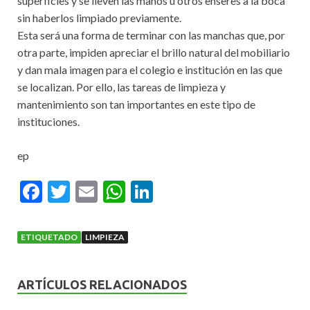
superficies y se lleven las manos u otros enseres a la boca
sin haberlos limpiado previamente.
Esta será una forma de terminar con las manchas que, por
otra parte, impiden apreciar el brillo natural del mobiliario
y dan mala imagen para el colegio e institución en las que
se localizan. Por ello, las tareas de limpieza y
mantenimiento son tan importantes en este tipo de
instituciones.
ep
F
T
E
W
Li
ac
w
m
h
n
e
itt
ai
at
ke
ETIQUETADO
LIMPIEZA
b
er
l
s
dI
o
A
n
ARTÍCULOS RELACIONADOS
o
p