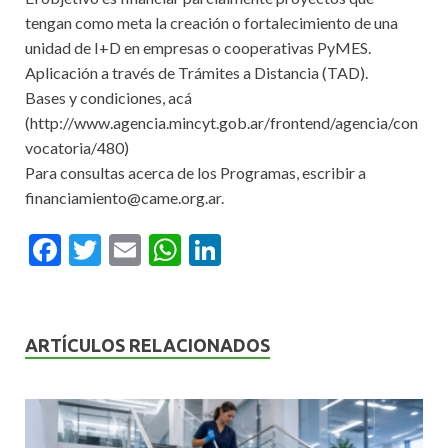
tengan como meta la creación o fortalecimiento de una
unidad de I+D en empresas o cooperativas PyMES.
Aplicación a través de Trámites a Distancia (TAD).
Bases y condiciones, acá
(http://www.agencia.mincyt.gob.ar/frontend/agencia/con
vocatoria/480)
Para consultas acerca de los Programas, escribir a
financiamiento@came.org.ar.
F
T
E
W
Li
ac
w
m
h
n
e
itt
ai
at
ke
b
er
l
s
dI
ARTÍCULOS RELACIONADOS
o
A
n
o
p
k
p