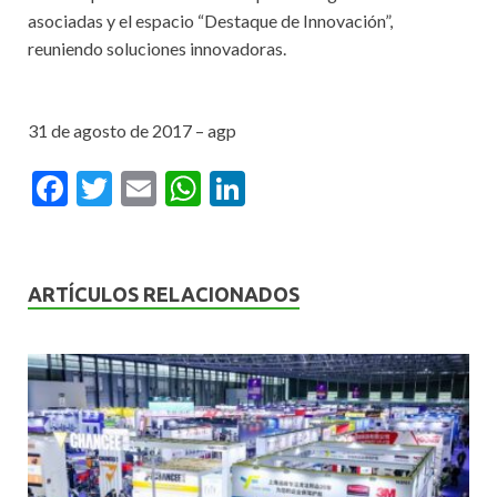
asociadas y el espacio “Destaque de Innovación”,
reuniendo soluciones innovadoras.
.
31 de agosto de 2017 – agp
F
T
E
W
Li
ac
w
m
h
n
e
itt
ai
at
ke
b
er
l
s
dI
ARTÍCULOS RELACIONADOS
o
A
n
o
p
k
p