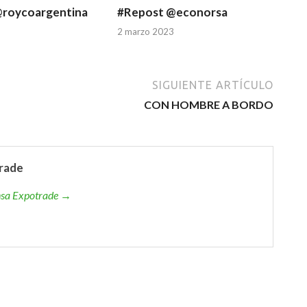
@roycoargentina
#Repost @econorsa
3
2 marzo 2023
SIGUIENTE ARTÍCULO
CON HOMBRE A BORDO
rade
ensa Expotrade →