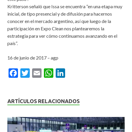
Kritterson señaló que Issa se encuentra “en una etapa muy
inicial, de tipo presencial y de difusión para hacernos
conocer en el mercado argentino, así que luego de la
participación en Expo Clean nos plantearemos la
estrategia para ver cómo continuamos avanzando en el
país”.
16 de junio de 2017 – agp
F
T
E
W
Li
ac
w
m
h
n
e
itt
ai
at
ke
b
er
l
s
dI
ARTÍCULOS RELACIONADOS
o
A
n
o
p
k
p