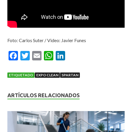
Foto: Carlos Suter / Video: Javier Funes
F
T
E
W
Li
ac
w
m
h
n
e
itt
ai
at
ke
ETIQUETADO
EXPO CLEAN
SPARTAN
b
er
l
s
dI
o
A
n
ARTÍCULOS RELACIONADOS
o
p
k
p