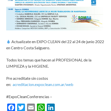
Actualizate en EXPO CLEAN del 22 al 24 de junio 2022
en Centro Costa Salguero.
Todos los temas que hacen al PROFESIONAL de la
LIMPIEZA y la HIGIENE.
Pre acreditate sin costos
en:
acreditacion.expoclean.com.ar/web
#ExpoCleanConferencias –
F
T
E
W
Li