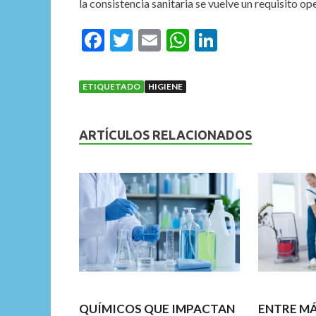
la consistencia sanitaria se vuelve un requisito op
F
T
E
W
Li
ac
w
m
h
n
e
itt
ai
at
ke
ETIQUETADO
HIGIENE
b
er
l
s
dI
o
A
n
ARTÍCULOS RELACIONADOS
o
p
k
p
QUÍMICOS QUE IMPACTAN
ENTRE M