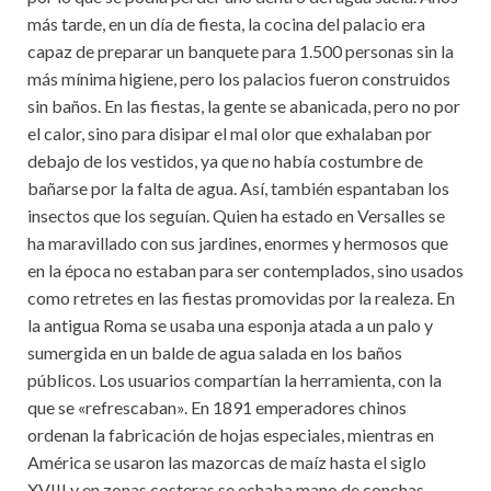
más tarde, en un día de fiesta, la cocina del palacio era
capaz de preparar un banquete para 1.500 personas sin la
más mínima higiene, pero los palacios fueron construidos
sin baños. En las fiestas, la gente se abanicada, pero no por
el calor, sino para disipar el mal olor que exhalaban por
debajo de los vestidos, ya que no había costumbre de
bañarse por la falta de agua. Así, también espantaban los
insectos que los seguían. Quien ha estado en Versalles se
ha maravillado con sus jardines, enormes y hermosos que
en la época no estaban para ser contemplados, sino usados
como retretes en las fiestas promovidas por la realeza. En
la antigua Roma se usaba una esponja atada a un palo y
sumergida en un balde de agua salada en los baños
públicos. Los usuarios compartían la herramienta, con la
que se «refrescaban». En 1891 emperadores chinos
ordenan la fabricación de hojas especiales, mientras en
América se usaron las mazorcas de maíz hasta el siglo
XVIII y en zonas costeras se echaba mano de conchas