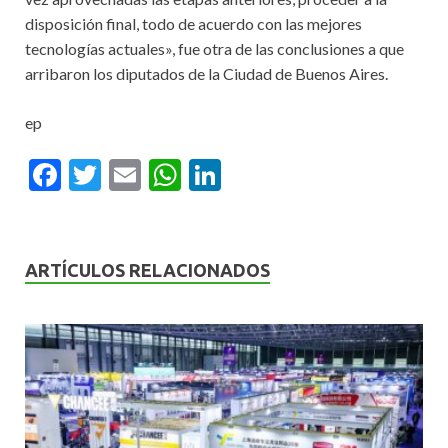
disposición final, todo de acuerdo con las mejores
tecnologías actuales», fue otra de las conclusiones a que
arribaron los diputados de la Ciudad de Buenos Aires.
ep
F
T
E
W
Li
ac
w
m
h
n
e
itt
ai
at
ke
b
er
l
s
dI
ARTÍCULOS RELACIONADOS
o
A
n
o
p
k
p