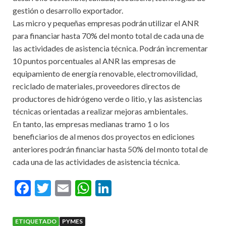
gestión o desarrollo exportador.
Las micro y pequeñas empresas podrán utilizar el ANR
para financiar hasta 70% del monto total de cada una de
las actividades de asistencia técnica. Podrán incrementar
10 puntos porcentuales al ANR las empresas de
equipamiento de energía renovable, electromovilidad,
reciclado de materiales, proveedores directos de
productores de hidrógeno verde o litio, y las asistencias
técnicas orientadas a realizar mejoras ambientales.
En tanto, las empresas medianas tramo 1 o los
beneficiarios de al menos dos proyectos en ediciones
anteriores podrán financiar hasta 50% del monto total de
cada una de las actividades de asistencia técnica.
F
T
E
W
Li
ac
w
m
h
n
e
itt
ai
at
ke
ETIQUETADO
PYMES