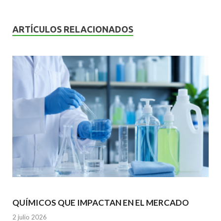
b
er
l
s
dI
o
A
n
ARTÍCULOS RELACIONADOS
o
p
k
p
QUÍMICOS QUE IMPACTAN EN EL MERCADO
2 julio 2026