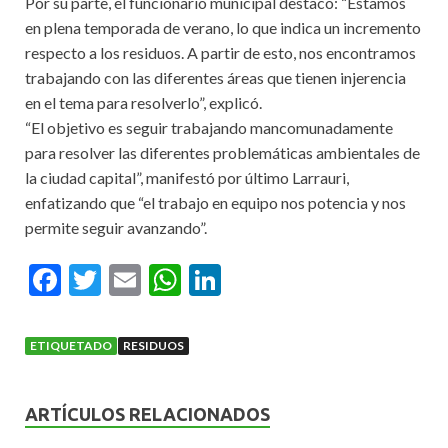
Por su parte, el funcionario municipal destacó: “Estamos
en plena temporada de verano, lo que indica un incremento
respecto a los residuos. A partir de esto, nos encontramos
trabajando con las diferentes áreas que tienen injerencia
en el tema para resolverlo”, explicó.
“El objetivo es seguir trabajando mancomunadamente
para resolver las diferentes problemáticas ambientales de
la ciudad capital”, manifestó por último Larrauri,
enfatizando que “el trabajo en equipo nos potencia y nos
permite seguir avanzando”.
F
T
E
W
Li
ac
w
m
h
n
e
itt
ai
at
ke
ETIQUETADO
RESIDUOS
b
er
l
s
dI
o
A
n
ARTÍCULOS RELACIONADOS
o
p