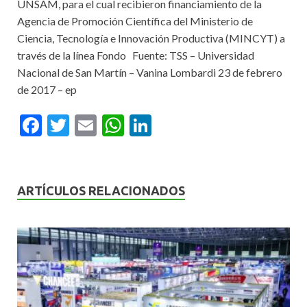
UNSAM, para el cual recibieron financiamiento de la
Agencia de Promoción Científica del Ministerio de
Ciencia, Tecnología e Innovación Productiva (MINCYT) a
través de la línea Fondo Fuente: TSS – Universidad
Nacional de San Martín – Vanina Lombardi 23 de febrero
de 2017 – ep
F
T
E
W
Li
ac
w
m
h
n
e
itt
ai
at
ke
b
er
l
s
dI
ARTÍCULOS RELACIONADOS
o
A
n
o
p
k
p