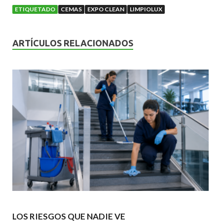
e
itt
ai
at
ke
ETIQUETADO
CEMAS
EXPO CLEAN
LIMPIOLUX
b
er
l
s
dI
o
A
n
ARTÍCULOS RELACIONADOS
o
p
k
p
LOS RIESGOS QUE NADIE VE