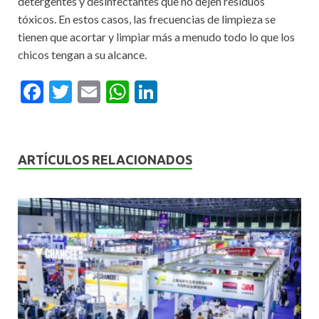
detergentes y desinfectantes que no dejen residuos
tóxicos. En estos casos, las frecuencias de limpieza se
tienen que acortar y limpiar más a menudo todo lo que los
chicos tengan a su alcance.
F
T
E
W
Li
ac
w
m
h
n
e
itt
ai
at
ke
b
er
l
s
dI
ARTÍCULOS RELACIONADOS
o
A
n
o
p
k
p