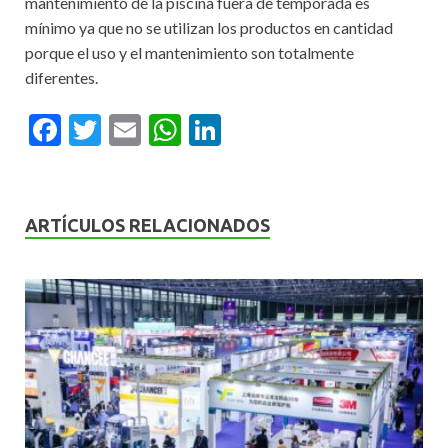
mantenimiento de la piscina fuera de temporada es
mínimo ya que no se utilizan los productos en cantidad
porque el uso y el mantenimiento son totalmente
diferentes.
F
T
E
W
Li
ac
w
m
h
n
e
itt
ai
at
ke
b
er
l
s
dI
ARTÍCULOS RELACIONADOS
o
A
n
o
p
k
p