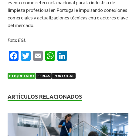
evento como referencia nacional para la industria de
limpieza profesional en Portugal e impulsando conexiones
comerciales y actualizaciones técnicas entre actores clave
del mercado.
Foto: E&L
F
T
E
W
Li
ac
w
m
h
n
e
itt
ai
at
ke
ETIQUETADO
FERIAS
PORTUGAL
b
er
l
s
dI
o
A
n
ARTÍCULOS RELACIONADOS
o
p
k
p