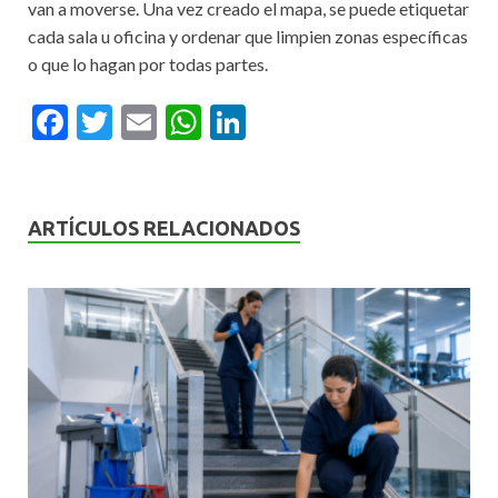
van a moverse. Una vez creado el mapa, se puede etiquetar
cada sala u oficina y ordenar que limpien zonas específicas
o que lo hagan por todas partes.
F
T
E
W
Li
ac
w
m
h
n
e
itt
ai
at
ke
b
er
l
s
dI
ARTÍCULOS RELACIONADOS
o
A
n
o
p
k
p