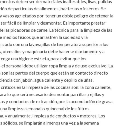
mentos deben ser de materiales inalterables, lisas, pulidas
ción de partículas de alimentos, bacterias o insectos. Se
 y vasos agrietados por tener un doble peligro de retener la
ser fácil de limpiar y desmontar. Es importante prestar
de las picadoras de carne. La técnica para la limpieza de las
e medios físicos que arrastren la suciedad y la
nizado con una lavavajillas de temperatura superior a los
s, utensilios y maquinaria debe hacerse diariamente y a
nga una higiene estricta, para evitar que los
 personal debe utilizar ropa limpia y de uso exclusivo. La
 son las partes del cuerpo que están en contacto directo
encia con jabón, agua caliente y cepillo de uñas,
ríticos en la limpieza de las cocinas son: la zona caliente,
ara lo que será necesario desmontar parrillas, rejillas y
as y conductos de extracción, por la acumulación de grasa
una limpieza semanal o quincenal de los filtros,
na, y anualmente, limpieza de conductos y motores. Los
s sólidos, se limpiarán al menos una vez a la semana