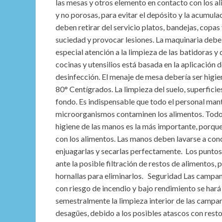
las mesas y otros elemento en contacto con los ali
y no porosas, para evitar el depósito y la acumula
deben retirar del servicio platos, bandejas, copas
suciedad y provocar lesiones. La maquinaria debe 
especial atención a la limpieza de las batidoras y 
cocinas y utensilios está basada en la aplicación d
desinfección. El menaje de mesa debería ser higie
80° Centígrados. La limpieza del suelo, superficie
fondo. Es indispensable que todo el personal mante
microorganismos contaminen los alimentos. Todo el
higiene de las manos es la más importante, porque
con los alimentos. Las manos deben lavarse a conci
enjuagarlas y secarlas perfectamente. Los puntos c
ante la posible filtración de restos de alimentos, p
hornallas para eliminarlos. Seguridad Las campan
con riesgo de incendio y bajo rendimiento se hará 
semestralmente la limpieza interior de las campa
desagües, debido a los posibles atascos con resto