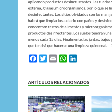
aplicando productos desincrustantes. Las ruedas
externa, grasas, microorganismos, por lo que se
desinfectantes. Los sitios olvidados son las mani
habrá que limpiarlos a diario con paños y desinfe
concentran restos de alimentos y microorganismos
productos desinfectantes. Los suelos tendrán una 
menos cada 15 días. Finalmente, las juntas, bajos 
que tendrá que hacerse una limpieza quincenal. 
F
T
E
W
Li
ac
w
m
h
n
e
itt
ai
at
ke
b
er
l
s
dI
ARTÍCULOS RELACIONADOS
o
A
n
o
p
k
p