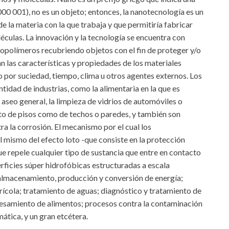
 001), no es un objeto; entonces, la nanotecnología es un
e la materia con la que trabaja y que permitiría fabricar
ulas. La innovación y la tecnología se encuentra con
nopolímeros recubriendo objetos con el fin de proteger y/o
n las características y propiedades de los materiales
 por suciedad, tiempo, clima u otros agentes externos. Los
tidad de industrias, como la alimentaria en la que es
aseo general, la limpieza de vidrios de automóviles o
nto de pisos como de techos o paredes, y también son
ra la corrosión. El mecanismo por el cual los
 mismo del efecto loto -que consiste en la protección
que repele cualquier tipo de sustancia que entre en contacto
perficies súper hidrofóbicas estructuradas a escala
 almacenamiento, producción y conversión de energía;
ícola; tratamiento de aguas; diagnóstico y tratamiento de
esamiento de alimentos; procesos contra la contaminación
ática, y un gran etcétera.