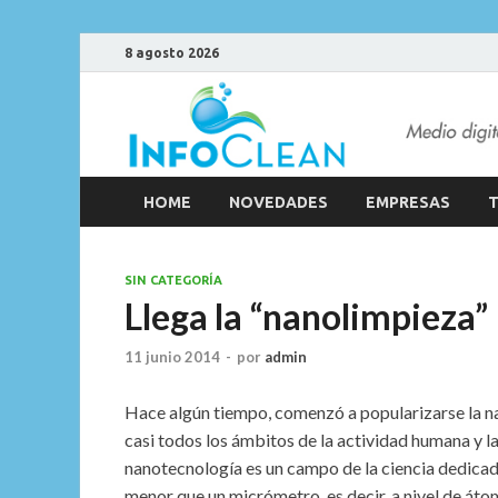
8 agosto 2026
HOME
NOVEDADES
EMPRESAS
T
SIN CATEGORÍA
Llega la “nanolimpieza”
11 junio 2014
-
por
admin
Hace algún tiempo, comenzó a popularizarse la n
casi todos los ámbitos de la actividad humana y la
nanotecnología es un campo de la ciencia dedicado
menor que un micrómetro, es decir, a nivel de áto