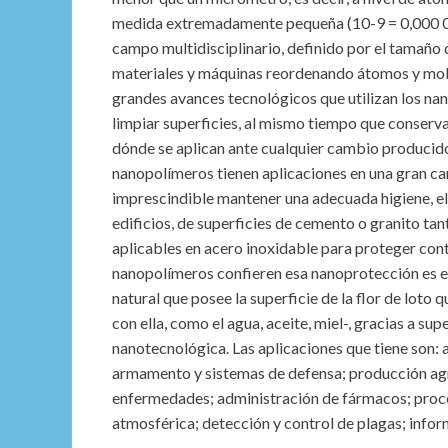
medida extremadamente pequeña (10-9 = 0,000 000
campo multidisciplinario, definido por el tamaño d
materiales y máquinas reordenando átomos y moléc
grandes avances tecnológicos que utilizan los na
limpiar superficies, al mismo tiempo que conserva
dónde se aplican ante cualquier cambio producido
nanopolímeros tienen aplicaciones en una gran can
imprescindible mantener una adecuada higiene, el 
edificios, de superficies de cemento o granito ta
aplicables en acero inoxidable para proteger cont
nanopolímeros confieren esa nanoprotección es el
natural que posee la superficie de la flor de loto 
con ella, como el agua, aceite, miel-, gracias a su
nanotecnológica. Las aplicaciones que tiene son:
armamento y sistemas de defensa; producción agr
enfermedades; administración de fármacos; proc
atmosférica; detección y control de plagas; inform