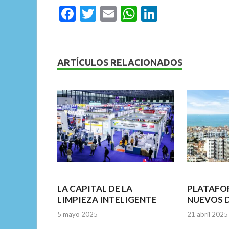
F
T
E
W
Li
ac
w
m
h
n
e
itt
ai
at
ke
b
er
l
s
dI
ARTÍCULOS RELACIONADOS
o
A
n
o
p
k
p
LA CAPITAL DE LA
PLATAFO
LIMPIEZA INTELIGENTE
NUEVOS 
5 mayo 2025
21 abril 2025