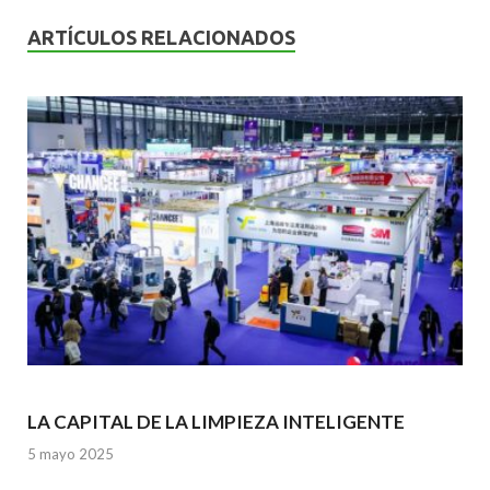
o
A
n
ARTÍCULOS RELACIONADOS
o
p
k
p
LA CAPITAL DE LA LIMPIEZA INTELIGENTE
5 mayo 2025