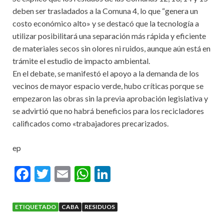
deben ser trasladados a la Comuna 4, lo que “genera un
costo económico alto» y se destacó que la tecnología a
utilizar posibilitará una separación más rápida y eficiente
de materiales secos sin olores ni ruidos, aunque aún está en
trámite el estudio de impacto ambiental.
En el debate, se manifestó el apoyo a la demanda de los
vecinos de mayor espacio verde, hubo críticas porque se
empezaron las obras sin la previa aprobación legislativa y
se advirtió que no habrá beneficios para los recicladores
calificados como «trabajadores precarizados.
ep
F
T
E
W
Li
ac
w
m
h
n
e
itt
ai
at
ke
ETIQUETADO
CABA
RESIDUOS
b
er
l
s
dI