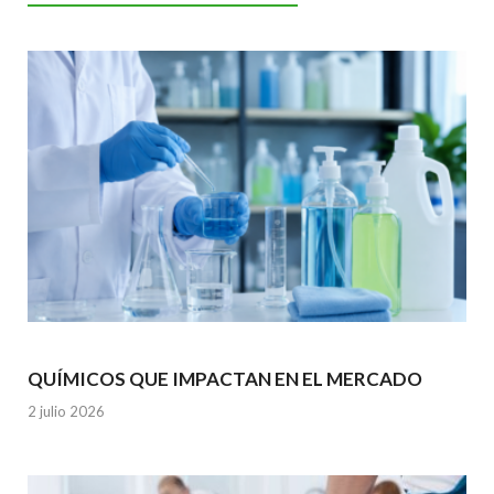
o
A
n
o
p
k
p
QUÍMICOS QUE IMPACTAN EN EL MERCADO
2 julio 2026