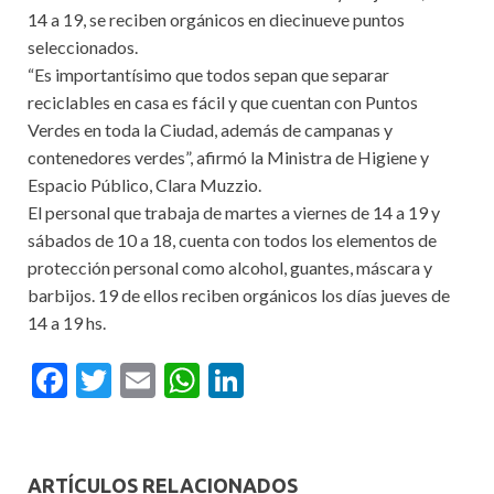
14 a 19, se reciben orgánicos en diecinueve puntos
seleccionados.
“Es importantísimo que todos sepan que separar
reciclables en casa es fácil y que cuentan con Puntos
Verdes en toda la Ciudad, además de campanas y
contenedores verdes”, afirmó la Ministra de Higiene y
Espacio Público, Clara Muzzio.
El personal que trabaja de martes a viernes de 14 a 19 y
sábados de 10 a 18, cuenta con todos los elementos de
protección personal como alcohol, guantes, máscara y
barbijos. 19 de ellos reciben orgánicos los días jueves de
14 a 19 hs.
F
T
E
W
Li
ac
w
m
h
n
e
itt
ai
at
ke
b
er
l
s
dI
ARTÍCULOS RELACIONADOS