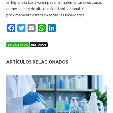
en higiene urbana va empezar a implementarse en zonas
comerciales y de alta densidad poblacional. Y
próximamente estará en todas las localidades.
F
T
E
W
Li
ac
w
m
h
n
e
itt
ai
at
ke
ETIQUETADO
RESIDUOS
b
er
l
s
dI
o
A
n
ARTÍCULOS RELACIONADOS
o
p
k
p