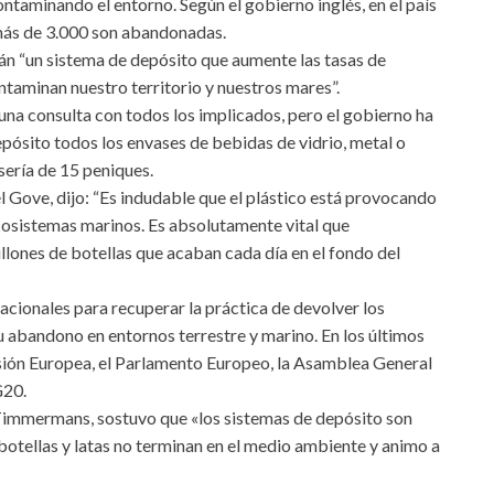
ntaminando el entorno. Según el gobierno inglés, en el país
 más de 3.000 son abandonadas.
n “un sistema de depósito que aumente las tasas de
ntaminan nuestro territorio y nuestros mares”.
 una consulta con todos los implicados, pero el gobierno ha
pósito todos los envases de bebidas de vidrio, metal o
sería de 15 peniques.
 Gove, dijo: “Es indudable que el plástico está provocando
ecosistemas marinos. Es absolutamente vital que
ones de botellas que acaban cada día en el fondo del
acionales para recuperar la práctica de devolver los
u abandono en entornos terrestre y marino. En los últimos
sión Europea, el Parlamento Europeo, la Asamblea General
G20.
 Timmermans, sostuvo que «los sistemas de depósito son
botellas y latas no terminan en el medio ambiente y animo a