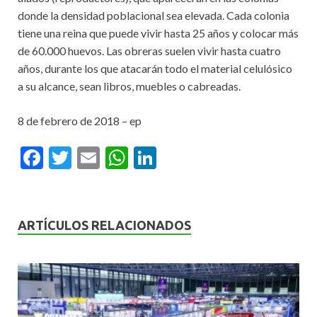
donde la densidad poblacional sea elevada. Cada colonia
tiene una reina que puede vivir hasta 25 años y colocar más
de 60.000 huevos. Las obreras suelen vivir hasta cuatro
años, durante los que atacarán todo el material celulósico
a su alcance, sean libros, muebles o cabreadas.
8 de febrero de 2018 – ep
F
T
E
W
Li
ac
w
m
h
n
e
itt
ai
at
ke
b
er
l
s
dI
ARTÍCULOS RELACIONADOS
o
A
n
o
p
k
p