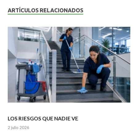
o
A
n
ARTÍCULOS RELACIONADOS
o
p
k
p
LOS RIESGOS QUE NADIE VE
2 julio 2026