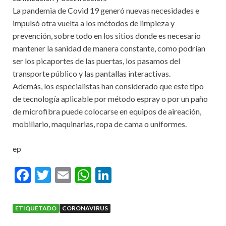
La pandemia de Covid 19 generó nuevas necesidades e
impulsó otra vuelta a los métodos de limpieza y
prevención, sobre todo en los sitios donde es necesario
mantener la sanidad de manera constante, como podrían
ser los picaportes de las puertas, los pasamos del
transporte público y las pantallas interactivas.
Además, los especialistas han considerado que este tipo
de tecnología aplicable por método espray o por un paño
de microfibra puede colocarse en equipos de aireación,
mobiliario, maquinarias, ropa de cama o uniformes.
ep
F
T
E
W
Li
ac
w
m
h
n
e
itt
ai
at
ke
ETIQUETADO
CORONAVIRUS
b
er
l
s
dI