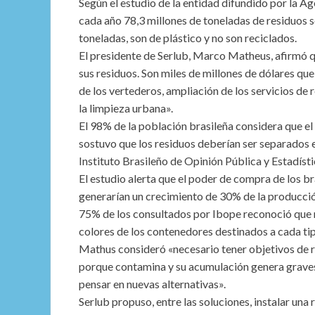
Según el estudio de la entidad difundido por la Ag
cada año 78,3 millones de toneladas de residuos só
toneladas, son de plástico y no son reciclados.
El presidente de Serlub, Marco Matheus, afirmó 
sus residuos. Son miles de millones de dólares qu
de los vertederos, ampliación de los servicios de
la limpieza urbana».
El 98% de la población brasileña considera que el 
sostuvo que los residuos deberían ser separados e
Instituto Brasileño de Opinión Pública y Estadísti
El estudio alerta que el poder de compra de los br
generarían un crecimiento de 30% de la producció
75% de los consultados por Ibope reconoció que 
colores de los contenedores destinados a cada tip
Mathus consideró «necesario tener objetivos de rec
porque contamina y su acumulación genera grave
pensar en nuevas alternativas».
Serlub propuso, entre las soluciones, instalar una