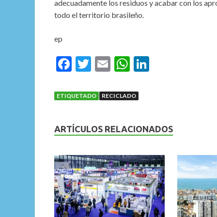
adecuadamente los residuos y acabar con los apr
todo el territorio brasileño.
ep
F
T
E
W
Li
ac
w
m
h
n
e
itt
ai
at
ke
ETIQUETADO
RECICLADO
b
er
l
s
dI
o
A
n
ARTÍCULOS RELACIONADOS
o
p
k
p