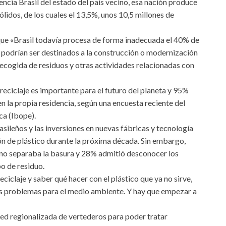
encia Brasil del estado del país vecino, esa nación produce
lidos, de los cuales el 13,5%, unos 10,5 millones de
que «Brasil todavía procesa de forma inadecuada el 40% de
e podrían ser destinados a la construcción o modernización
 recogida de residuos y otras actividades relacionadas con
reciclaje es importante para el futuro del planeta y 95%
n la propia residencia, según una encuesta reciente del
ca (Ibope).
asileños y las inversiones en nuevas fábricas y tecnología
n de plástico durante la próxima década. Sin embargo,
no separaba la basura y 28% admitió desconocer los
o de residuo.
iclaje y saber qué hacer con el plástico que ya no sirve,
s problemas para el medio ambiente. Y hay que empezar a
 red regionalizada de vertederos para poder tratar