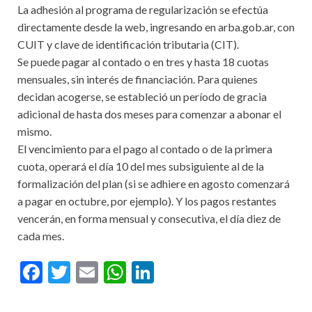
La adhesión al programa de regularización se efectúa
directamente desde la web, ingresando en arba.gob.ar, con
CUIT y clave de identificación tributaria (CIT).
Se puede pagar al contado o en tres y hasta 18 cuotas
mensuales, sin interés de financiación. Para quienes
decidan acogerse, se estableció un período de gracia
adicional de hasta dos meses para comenzar a abonar el
mismo.
El vencimiento para el pago al contado o de la primera
cuota, operará el día 10 del mes subsiguiente al de la
formalización del plan (si se adhiere en agosto comenzará
a pagar en octubre, por ejemplo). Y los pagos restantes
vencerán, en forma mensual y consecutiva, el día diez de
cada mes.
F
T
E
W
Li
ac
w
m
h
n