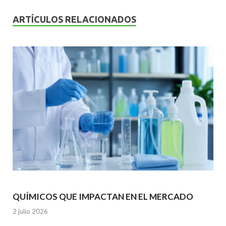
e
itt
ai
at
ke
b
er
l
s
dI
ARTÍCULOS RELACIONADOS
o
A
n
o
p
k
p
QUÍMICOS QUE IMPACTAN EN EL MERCADO
2 julio 2026