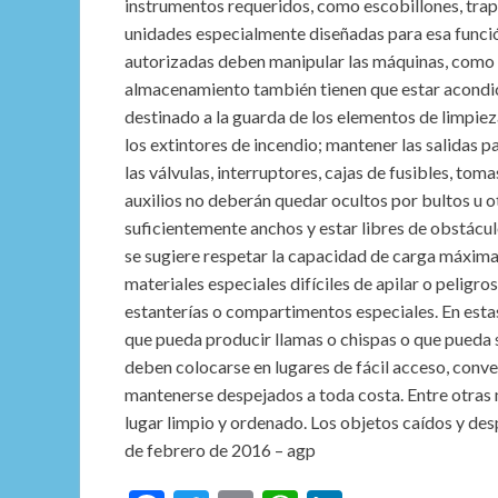
instrumentos requeridos, como escobillones, tra
unidades especialmente diseñadas para esa funció
autorizadas deben manipular las máquinas, como a
almacenamiento también tienen que estar acondic
destinado a la guarda de los elementos de limpiez
los extintores de incendio; mantener las salidas p
las válvulas, interruptores, cajas de fusibles, to
auxilios no deberán quedar ocultos por bultos u ot
suficientemente anchos y estar libres de obstácu
se sugiere respetar la capacidad de carga máxima d
materiales especiales difíciles de apilar o peligro
estanterías o compartimentos especiales. En esta
que pueda producir llamas o chispas o que pueda s
deben colocarse en lugares de fácil acceso, con
mantenerse despejados a toda costa. Entre otras 
lugar limpio y ordenado. Los objetos caídos y d
de febrero de 2016 – agp