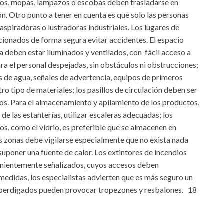
pos, mopas, lampazos o escobas deben trasladarse en
n. Otro punto a tener en cuenta es que solo las personas
spiradoras o lustradoras industriales. Los lugares de
ionados de forma segura evitar accidentes. El espacio
a deben estar iluminados y ventilados, con fácil acceso a
ara el personal despejadas, sin obstáculos ni obstrucciones;
mas de agua, señales de advertencia, equipos de primeros
ro tipo de materiales; los pasillos de circulación deben ser
los. Para el almacenamiento y apilamiento de los productos,
e las estanterías, utilizar escaleras adecuadas; los
sos, como el vidrio, es preferible que se almacenen en
s zonas debe vigilarse especialmente que no exista nada
uponer una fuente de calor. Los extintores de incendios
venientemente señalizados, cuyos accesos deben
medidas, los especialistas advierten que es más seguro un
esperdigados pueden provocar tropezones y resbalones. 18