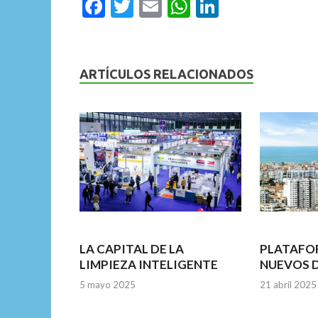
F
T
E
W
Li
ac
w
m
h
n
e
itt
ai
at
ke
b
er
l
s
dI
ARTÍCULOS RELACIONADOS
o
A
n
o
p
k
p
LA CAPITAL DE LA
PLATAFO
LIMPIEZA INTELIGENTE
NUEVOS 
5 mayo 2025
21 abril 2025