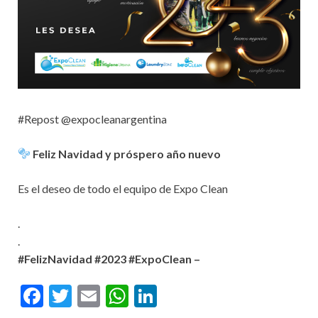
#Repost @expocleanargentina
Feliz Navidad y próspero año nuevo
Es el deseo de todo el equipo de Expo Clean
.
.
#FelizNavidad #2023 #ExpoClean –
F
T
E
W
Li