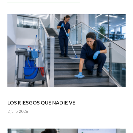
o
p
k
p
LOS RIESGOS QUE NADIE VE
2 julio 2026