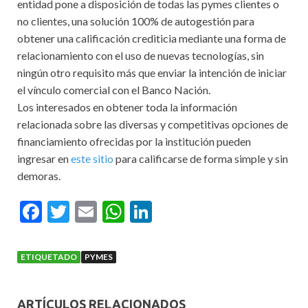
entidad pone a disposición de todas las pymes clientes o
no clientes, una solución 100% de autogestión para
obtener una calificación crediticia mediante una forma de
relacionamiento con el uso de nuevas tecnologías, sin
ningún otro requisito más que enviar la intención de iniciar
el vínculo comercial con el Banco Nación.
Los interesados en obtener toda la información
relacionada sobre las diversas y competitivas opciones de
financiamiento ofrecidas por la institución pueden
ingresar en
este sitio
para calificarse de forma simple y sin
demoras.
F
T
E
W
Li
ac
w
m
h
n
e
itt
ai
at
ke
ETIQUETADO
PYMES
b
er
l
s
dI
o
A
n
ARTÍCULOS RELACIONADOS