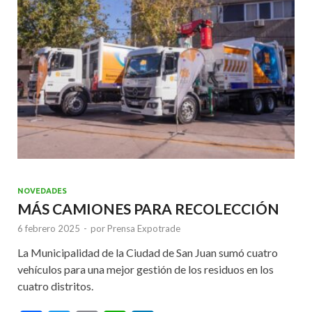
o
p
k
p
NOVEDADES
MÁS CAMIONES PARA RECOLECCIÓN
6 febrero 2025
-
por
Prensa Expotrade
La Municipalidad de la Ciudad de San Juan sumó cuatro
vehículos para una mejor gestión de los residuos en los
cuatro distritos.