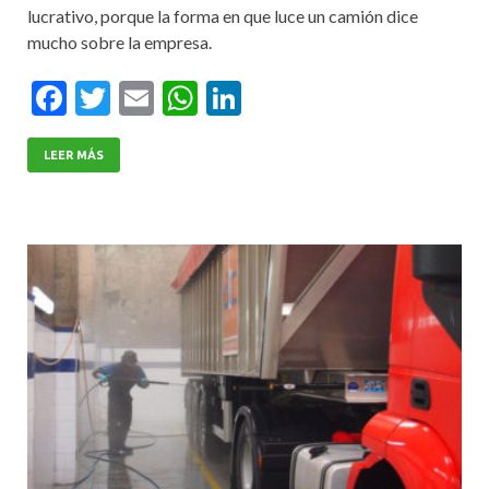
lucrativo, porque la forma en que luce un camión dice
mucho sobre la empresa.
F
T
E
W
Li
ac
w
m
h
n
e
itt
ai
at
ke
LEER MÁS
b
er
l
s
dI
o
A
n
o
p
k
p