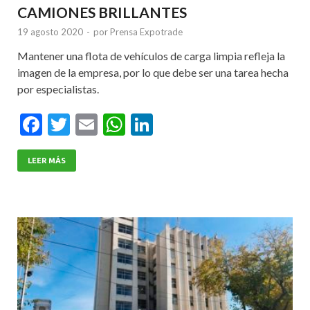
CAMIONES BRILLANTES
19 agosto 2020
-
por
Prensa Expotrade
Mantener una flota de vehículos de carga limpia refleja la
imagen de la empresa, por lo que debe ser una tarea hecha
por especialistas.
F
T
E
W
Li
ac
w
m
h
n
e
itt
ai
at
ke
LEER MÁS
b
er
l
s
dI
o
A
n
o
p
k
p