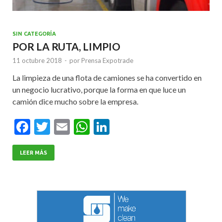
SIN CATEGORÍA
POR LA RUTA, LIMPIO
11 octubre 2018
-
por
Prensa Expotrade
La limpieza de una flota de camiones se ha convertido en
un negocio lucrativo, porque la forma en que luce un
camión dice mucho sobre la empresa.
F
T
E
W
Li
ac
w
m
h
n
e
itt
ai
at
ke
LEER MÁS
b
er
l
s
dI
o
A
n
o
p
k
p