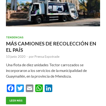
TENDENCIAS
MÁS CAMIONES DE RECOLECCIÓN EN
EL PAÍS
10 junio 2020
-
por
Prensa Expotrade
Una flota de diez unidades Tector carrozados se
incorporaron a los servicios de la municipalidad de
Guaymallén, en la provincia de Mendoza.
F
T
E
W
Li
ac
w
m
h
n
e
itt
ai
at
ke
LEER MÁS