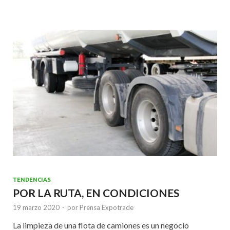
b
er
l
s
dI
o
A
n
o
p
k
p
TENDENCIAS
POR LA RUTA, EN CONDICIONES
19 marzo 2020
-
por
Prensa Expotrade
La limpieza de una flota de camiones es un negocio