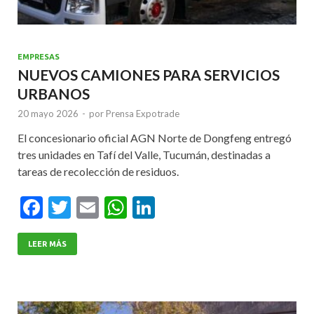
EMPRESAS
NUEVOS CAMIONES PARA SERVICIOS
URBANOS
20 mayo 2026
-
por
Prensa Expotrade
El concesionario oficial AGN Norte de Dongfeng entregó
tres unidades en Tafí del Valle, Tucumán, destinadas a
tareas de recolección de residuos.
F
T
E
W
Li
ac
w
m
h
n
e
itt
ai
at
ke
LEER MÁS
b
er
l
s
dI
o
A
n