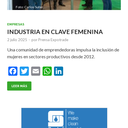
Foto: Carlos Suter
EMPRESAS
INDUSTRIA EN CLAVE FEMENINA
2 julio 2025
-
por
Prensa Expotrade
Una comunidad de emprendedoras impulsa la inclusión de
mujeres en sectores productivos desde 2012.
F
T
E
W
Li
ac
w
m
h
n
e
itt
ai
at
ke
LEER MÁS
b
er
l
s
dI
o
A
n
o
p
k
p