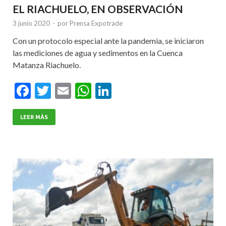
EL RIACHUELO, EN OBSERVACIÓN
3 junio 2020
-
por
Prensa Expotrade
Con un protocolo especial ante la pandemia, se iniciaron
las mediciones de agua y sedimentos en la Cuenca
Matanza Riachuelo.
F
T
E
W
Li
ac
w
m
h
n
e
itt
ai
at
ke
LEER MÁS
b
er
l
s
dI
o
A
n
o
p
k
p