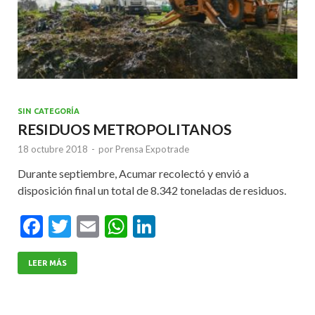
SIN CATEGORÍA
RESIDUOS METROPOLITANOS
18 octubre 2018
-
por
Prensa Expotrade
Durante septiembre, Acumar recolectó y envió a
disposición final un total de 8.342 toneladas de residuos.
F
T
E
W
Li
ac
w
m
h
n
e
itt
ai
at
ke
LEER MÁS
b
er
l
s
dI