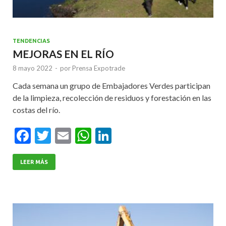
TENDENCIAS
MEJORAS EN EL RÍO
8 mayo 2022
-
por
Prensa Expotrade
Cada semana un grupo de Embajadores Verdes participan
de la limpieza, recolección de residuos y forestación en las
costas del río.
F
T
E
W
Li
ac
w
m
h
n
e
itt
ai
at
ke
LEER MÁS
b
er
l
s
dI
o
A
n
o
p