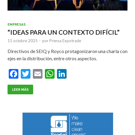
EMPRESAS
“IDEAS PARA UN CONTEXTO DIFÍCIL”
15 octubre 2025
-
por
Prensa Expotrade
Directivos de SEIQ y Royco protagonizaron una charla con
ejes en la distribución, entre otros aspectos.
F
T
E
W
Li
ac
w
m
h
n
e
itt
ai
at
ke
LEER MÁS
b
er
l
s
dI
o
A
n
o
p
k
p