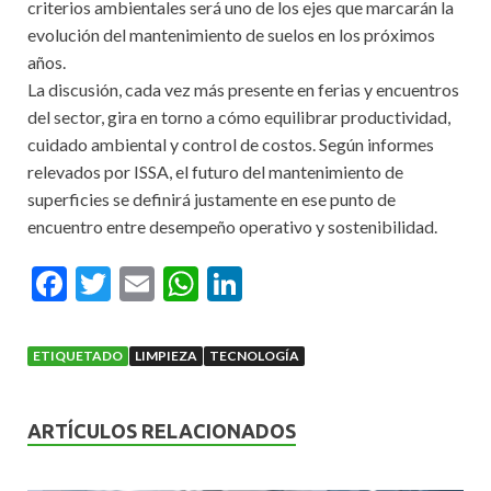
criterios ambientales será uno de los ejes que marcarán la
evolución del mantenimiento de suelos en los próximos
años.
La discusión, cada vez más presente en ferias y encuentros
del sector, gira en torno a cómo equilibrar productividad,
cuidado ambiental y control de costos. Según informes
relevados por ISSA, el futuro del mantenimiento de
superficies se definirá justamente en ese punto de
encuentro entre desempeño operativo y sostenibilidad.
F
T
E
W
Li
ac
w
m
h
n
e
itt
ai
at
ke
ETIQUETADO
LIMPIEZA
TECNOLOGÍA
b
er
l
s
dI
o
A
n
ARTÍCULOS RELACIONADOS
o
p