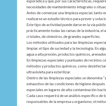
esporádica y que, por sus características, requier
necesidades de mantenimiento integrales o situac
Antes de comenzar una limpieza especial, tanto en
realizarse un estudio técnico para prever y solucio
Este tipo de actividad puede darse en la vía públi
prácticamente todas las ramas de la industria, el 
cristales, de siniestros, de grandes superficies.
Los métodos utilizados para las limpiezas especia
limpiar, el tipo de suciedad y la tecnología. En al
agua a alta presión, productos químicos, arenador
En limpiezas especiales y puntuales de recintos ce
métodos y productos químicos, como desinfectante
ultravioleta para esterilizar.
Dentro de las limpiezas especiales se denomina “z
exhaustivo de las condiciones de higiene después 
especiales en lugares de alta contaminación bacte
Cada caso requerirá de un análisis específico de l
responsables de la empresa u organismo; el métod