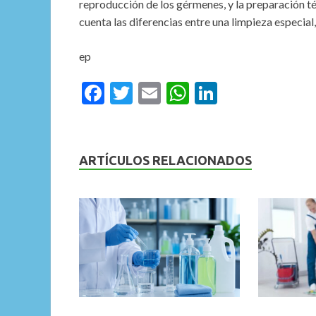
reproducción de los gérmenes, y la preparación té
cuenta las diferencias entre una limpieza especial,
ep
F
T
E
W
Li
ac
w
m
h
n
e
itt
ai
at
ke
b
er
l
s
dI
ARTÍCULOS RELACIONADOS
o
A
n
o
p
k
p