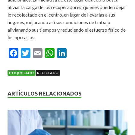
aliviar la carga de los recuperadores, quienes pueden dejar
lo recolectado en el centro, en lugar de llevarlas a sus
hogares, mejorando así sus condiciones de trabajo
alivianando sus tiempos y reduciendo el esfuerzo físico de
los operarios.
F
T
E
W
Li
ac
w
m
h
n
e
itt
ai
at
ke
ETIQUETADO
RECICLADO
b
er
l
s
dI
o
A
n
ARTÍCULOS RELACIONADOS
o
p
k
p