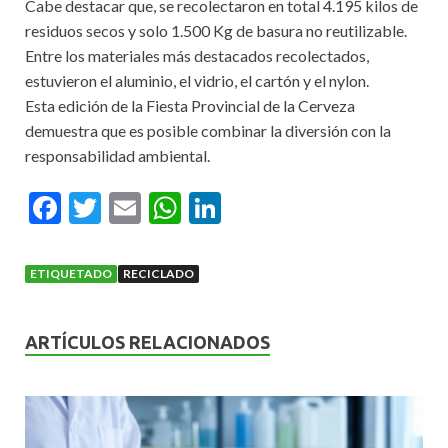
Cabe destacar que, se recolectaron en total 4.195 kilos de
residuos secos y solo 1.500 Kg de basura no reutilizable.
Entre los materiales más destacados recolectados,
estuvieron el aluminio, el vidrio, el cartón y el nylon.
Esta edición de la Fiesta Provincial de la Cerveza
demuestra que es posible combinar la diversión con la
responsabilidad ambiental.
F
T
E
W
Li
ac
w
m
h
n
e
itt
ai
at
ke
ETIQUETADO
RECICLADO
b
er
l
s
dI
o
A
n
ARTÍCULOS RELACIONADOS
o
p
k
p