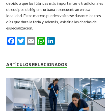
debido a que las fábricas más importantes y tradicionales
de equipos de higiene urbana se encuentran en esa
localidad. Estas marcas pueden visitarse durante los tres
días que dura la feria y, además, asistir a las charlas de
especialización.
F
T
E
W
Li
ac
w
m
h
n
e
itt
ai
at
ke
b
er
l
s
dI
ARTÍCULOS RELACIONADOS
o
A
n
o
p
k
p