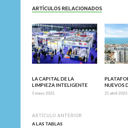
b
er
l
s
dI
ARTÍCULOS RELACIONADOS
o
A
n
o
p
k
p
LA CAPITAL DE LA
PLATAFO
LIMPIEZA INTELIGENTE
NUEVOS 
5 mayo 2025
21 abril 2025
ARTÍCULO ANTERIOR
A LAS TABLAS