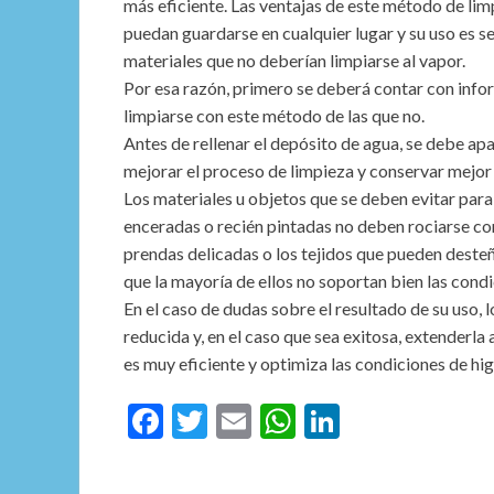
más eficiente. Las ventajas de este método de lim
puedan guardarse en cualquier lugar y su uso es se
materiales que no deberían limpiarse al vapor.
Por esa razón, primero se deberá contar con info
limpiarse con este método de las que no.
Antes de rellenar el depósito de agua, se debe apag
mejorar el proceso de limpieza y conservar mejor 
Los materiales u objetos que se deben evitar para l
enceradas o recién pintadas no deben rociarse con 
prendas delicadas o los tejidos que pueden deste
que la mayoría de ellos no soportan bien las cond
En el caso de dudas sobre el resultado de su uso,
reducida y, en el caso que sea exitosa, extenderla 
es muy eficiente y optimiza las condiciones de hig
F
T
E
W
Li
ac
w
m
h
n
e
itt
ai
at
ke