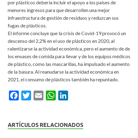
por plásticos debería incluir el apoyo a los países de
menores ingresos para que desarrollen una mejor
infraestructura de gestión de residuos y reduzcan sus
fugas de plásticos.
El informe concluye que la crisis de Covid-19 provocó un
descenso del 2,2% en el uso de plásticos en 2020, al
ralentizarse la actividad económica, pero el aumento de de
los envases de comida para llevar y de los equipos médicos
de plástico, como las mascarillas, ha impulsado el aumento
de la basura. Al reanudarse la actividad económica en
2021, el consumo de plásticos también ha repuntado.
F
T
E
W
Li
ac
w
m
h
n
e
itt
ai
at
ke
b
er
l
s
dI
ARTÍCULOS RELACIONADOS
o
A
n