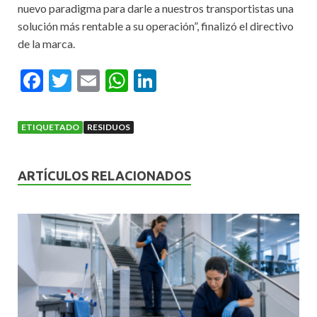
nuevo paradigma para darle a nuestros transportistas una
solución más rentable a su operación”, finalizó el directivo
de la marca.
F
T
E
W
Li
ac
w
m
h
n
e
itt
ai
at
ke
ETIQUETADO
RESIDUOS
b
er
l
s
dI
o
A
n
ARTÍCULOS RELACIONADOS
o
p
k
p