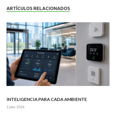
o
A
n
ARTÍCULOS RELACIONADOS
o
p
k
p
INTELIGENCIA PARA CADA AMBIENTE
2 julio 2026