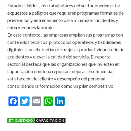
Estados Unidos, los trabajadores del sector pueden estar
expuestos a peligros que requieren programas formales de
prevención y entrenamiento para minimizar incidentes y
enfermedades laborales.
En este contexto, las empresas amplían sus programas con
contenidos técnicos, protocolos operativos y habilidades
digitales, con el objetivo de mejorar productividad, reducir
accidentes y elevar la calidad del servicio. El reporte
sectorial destaca que las organizaciones que invierten en
capacitación continua reportan mejoras en eficiencia,
satisfacción del cliente y desempeño del personal,
consolidando la formación como un pilar competitivo.
F
T
E
W
Li
ac
w
m
h
n
e
itt
ai
at
ke
ETIQUETADO
CAPACITACIÓN
b
er
l
s
dI